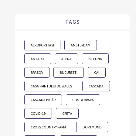
TAGS
AEROPORT IASI
AMSTERDAM
ANTALYA
ATENA
BILLUND
BRASOV
BUCURESTI
CAI
CASA PRINTULUI DE WALES
CASCADA
CASCADA BIGĂR
COSTA BRAVA
COVID-19
CRETA
CROSS COUNTRY FARM
DORTMUND