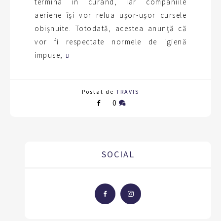
termina în curând, iar companiile
aeriene își vor relua ușor-ușor cursele
obișnuite. Totodată, acestea anunță că
vor fi respectate normele de igienă
impuse,
Postat de
TRAVIS
0
SOCIAL