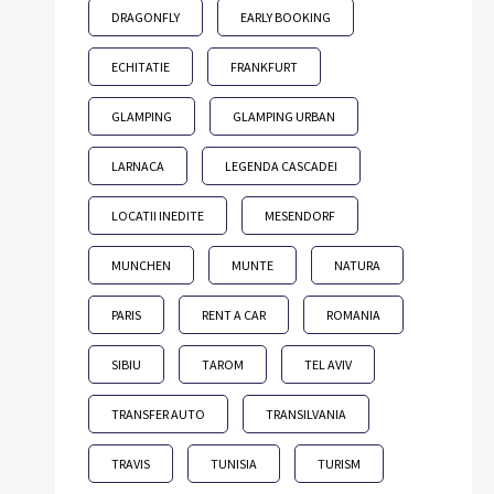
DRAGONFLY
EARLY BOOKING
ECHITATIE
FRANKFURT
GLAMPING
GLAMPING URBAN
LARNACA
LEGENDA CASCADEI
LOCATII INEDITE
MESENDORF
MUNCHEN
MUNTE
NATURA
PARIS
RENT A CAR
ROMANIA
SIBIU
TAROM
TEL AVIV
TRANSFER AUTO
TRANSILVANIA
TRAVIS
TUNISIA
TURISM