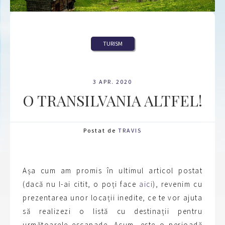
TURISM
3 APR. 2020
O TRANSILVANIA ALTFEL!
Postat de
TRAVIS
Așa cum am promis în ultimul articol postat
(dacă nu l-ai citit, o poți face
aici
), revenim cu
prezentarea unor locații inedite, ce te vor ajuta
să realizezi o listă cu destinații pentru
următoarele escapade. Acum, este o perioadă