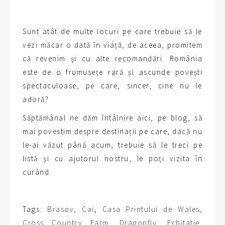
Sunt atât de multe locuri pe care trebuie să le
vezi măcar o dată în viață, de aceea, promitem
că revenim și cu alte recomandări. România
este de o frumusețe rară și ascunde povești
spectaculoase, pe care, sincer, cine nu le
adoră?
Săptămânal ne dăm întâlnire aici, pe blog, să
mai povestim despre destinații pe care, dacă nu
le-ai văzut până acum, trebuie să le treci pe
listă și cu ajutorul nostru, le poți vizita în
curând.
Tags:
Brasov
,
Cai
,
Casa Printului de Wales
,
Cross Country Farm
,
Dragonfly
,
Echitatie
,