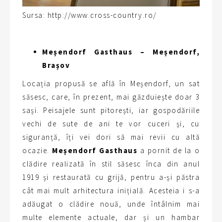
Sursa: http://www.cross-country.ro/
Meșendorf Gasthaus – Meșendorf,
Brașov
Locația propusă se află în Meșendorf, un sat
săsesc, care, în prezent, mai găzduiește doar 3
sași. Peisajele sunt pitorești, iar gospodăriile
vechi de sute de ani te vor cuceri și, cu
siguranță, îți vei dori să mai revii cu altă
ocazie.
Meșendorf Gasthaus
a pornit de la o
clădire realizată în stil săsesc înca din anul
1919 și restaurată cu grijă, pentru a-și păstra
cât mai mult arhitectura inițială. Acesteia i s-a
adăugat o clădire nouă, unde întâlnim mai
multe elemente actuale, dar și un hambar