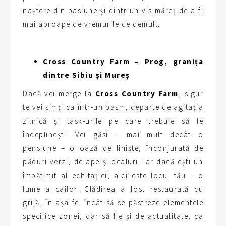
naștere din pasiune și dintr-un vis măreț de a fi
mai aproape de vremurile de demult.
Cross Country Farm – Prog, granița
dintre Sibiu și Mureș
Dacă vei merge la
Cross Country Farm
, sigur
te vei simți ca într-un basm, departe de agitația
zilnică și task-urile pe care trebuie să le
îndeplinești. Vei găsi – mai mult decât o
pensiune – o oază de liniște, înconjurată de
păduri verzi, de ape și dealuri. Iar dacă ești un
împătimit al echitației, aici este locul tău – o
lume a cailor. Clădirea a fost restaurată cu
grijă, în așa fel încât să se păstreze elementele
specifice zonei, dar să fie și de actualitate, ca