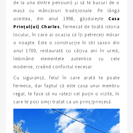
de la una dintre pensiuni) și să te bucuri de o
masă cu mâncăruri tradiționale. Pe lângă
acestea, din anul 1998, găzduiește
Casa
Prințul(ui) Charles
, fermecat de toată istoria
locului, în care ai ocazia să îți petreceți măcar
o noapte. Este o construcție în stil saxon din
anul 1700, restaurată cu câțiva ani în urmă,
îmbinând elementele autentice cu cele
moderne, creând confortul necesar.
Cu siguranță, felul în care arată te poate
fermeca, dar faptul că este casa unui membru
regal, te face să nu ratezi cel puțin o vizită, în
care te poți simți tratat ca un prinț/prințesă.