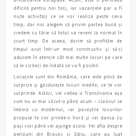
dificilă pentru noi toți, iar vacanțele par a fi
niște activități ce se vor realiza peste ceva
timp, dar noi alegem să privim partea bună și
credem cu tărie că totul va reveni la normal în
scurt timp. De aceea, dorim să profităm de
timpul avut într-un mod constructiv și să-ți
aducem în atenție cât mai multe locuri pe care
să le vizitezi de îndată ce va fi posibil.
Locațiile sunt din România, care este plină de
surprize și găzduiește locuri inedite, ce te vor
surprinde. Astăzi, vei vedea o Transilvania așa
cum nu ai mai văzut-o până acum – clasicul se
îmbină cu modernul, iar poveștile locurilor
propuse te vor prinde-n horă și vei dansa cu
pași vioi până vei ajunge acolo. Vei afla despre
pensiuni din Brașov și Sibiu, care au luat