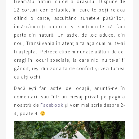
freamătul naturii cu cel al orașului. Dispune de
12 corturi confortabile, în care te poți relaxa
citind o carte, ascultând sunetele păsărilor,
încărcându-ți bateriile și simțindu-te că faci
parte din natură. Un astfel de loc aduce, din
nou, Transilvania în atenția ta așa cum nu te-ai
fi așteptat. Petrece clipe minunate alături de cei
dragi în locuri speciale, la care nici nu te-ai fi
gândit, ieși din zona ta de confort și vezi lumea
cu alți ochi.
Dacă ești fan astfel de locații, anuntă-ne în
comentarii sau într-un mesaj privat pe pagina
noastră de
Facebook
și vom mai scrie despre 2-
3, poate 4.