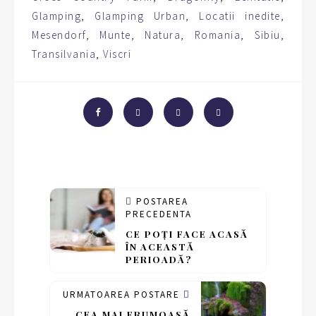
Glamping
,
Glamping Urban
,
Locatii inedite
,
Mesendorf
,
Munte
,
Natura
,
Romania
,
Sibiu
,
Transilvania
,
Viscri
POSTAREA
PRECEDENTA
CE POȚI FACE ACASĂ
ÎN ACEASTĂ
PERIOADĂ?
URMATOAREA POSTARE
CEA MAI FRUMOASĂ